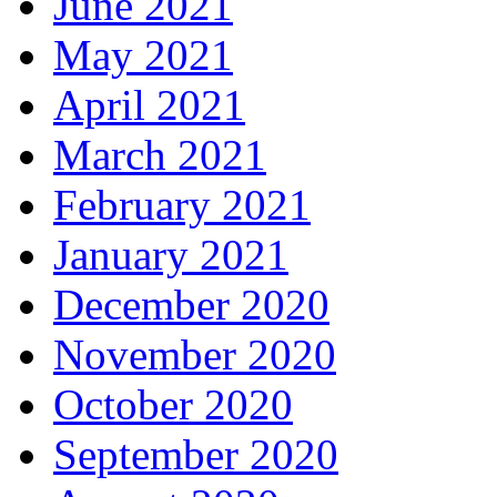
June 2021
May 2021
April 2021
March 2021
February 2021
January 2021
December 2020
November 2020
October 2020
September 2020