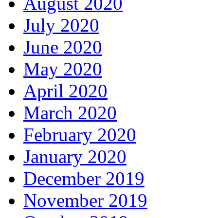
August 2020
July 2020
June 2020
May 2020
April 2020
March 2020
February 2020
January 2020
December 2019
November 2019