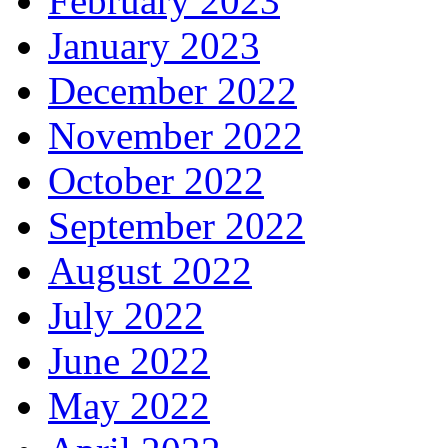
February 2023
January 2023
December 2022
November 2022
October 2022
September 2022
August 2022
July 2022
June 2022
May 2022