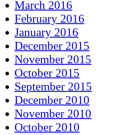
March 2016
February 2016
January 2016
December 2015
November 2015
October 2015
September 2015
December 2010
November 2010
October 2010