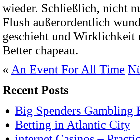
wieder. Schließlich, nicht n
Flush außerordentlich wund
geschieht und Wirklichkeit 
Better chapeau.
«
An Event For All Time
Nü
Recent Posts
Big Spenders Gambling 
Betting in Atlantic City
internet Casinos – Practi