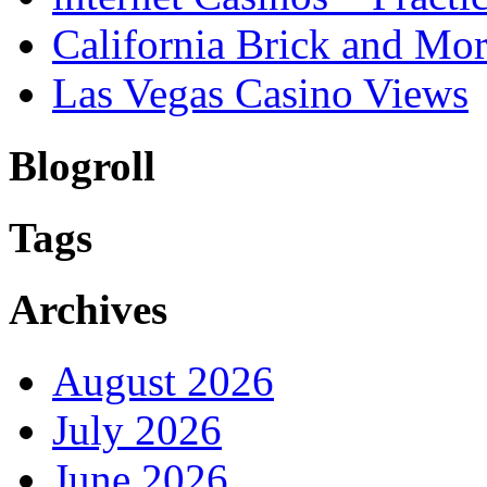
California Brick and Mor
Las Vegas Casino Views
Blogroll
Tags
Archives
August 2026
July 2026
June 2026