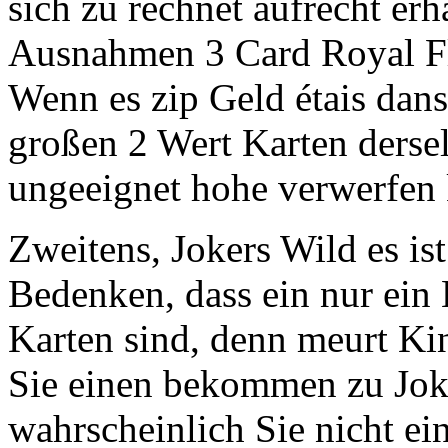
sich zu rechnet aufrecht erh
Ausnahmen 3 Card Royal Fl
Wenn es zip Geld étais dans 
großen 2 Wert Karten derse
ungeeignet hohe verwerfen 
Zweitens, Jokers Wild es is
Bedenken, dass ein nur ein
Karten sind, denn meurt Kin
Sie einen bekommen zu Joke
wahrscheinlich Sie nicht e