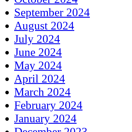
September 2024
August 2024
July 2024
June 2024
May 2024
April 2024
March 2024
February 2024
January 2024
December 2023