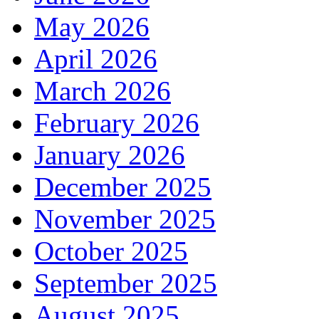
May 2026
April 2026
March 2026
February 2026
January 2026
December 2025
November 2025
October 2025
September 2025
August 2025