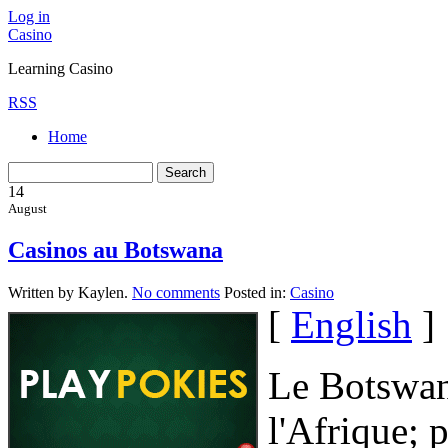
Log in
Casino
Learning Casino
RSS
Home
14
August
Casinos au Botswana
Written by Kaylen.
No comments
Posted in:
Casino
[
English
]
Le Botswan
l'Afrique; 