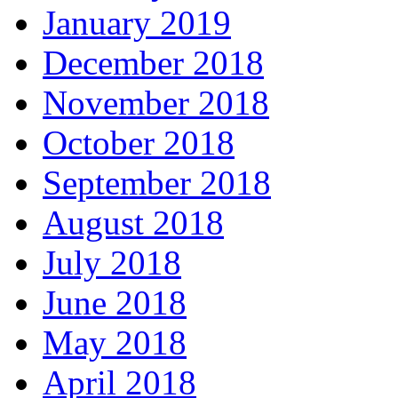
January 2019
December 2018
November 2018
October 2018
September 2018
August 2018
July 2018
June 2018
May 2018
April 2018