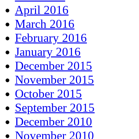
April 2016
March 2016
February 2016
January 2016
December 2015
November 2015
October 2015
September 2015
December 2010
November 2010