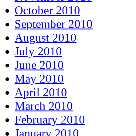
October 2010
September 2010
August 2010
July 2010
June 2010
May 2010
April 2010
March 2010
February 2010
January 2010