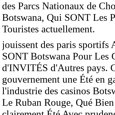
des Parcs Nationaux de Ch
Botswana, Qui SONT Les Pa
Touristes actuellement.
jouissent des paris sportifs 
SONT Botswana Pour Les G
d'INVITÉS d'Autres pays. 
gouvernement une Été en g
l'industrie des casinos Bots
Le Ruban Rouge, Qué Bien l
clairement Été Avec prudence