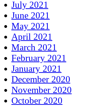
July 2021
June 2021
May 2021
April 2021
March 2021
February 2021
January 2021
December 2020
November 2020
October 2020