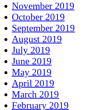
November 2019
October 2019
September 2019
August 2019
July 2019
June 2019
May 2019
April 2019
March 2019
February 2019