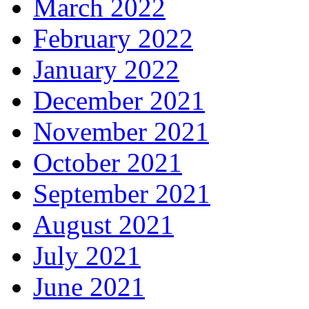
March 2022
February 2022
January 2022
December 2021
November 2021
October 2021
September 2021
August 2021
July 2021
June 2021