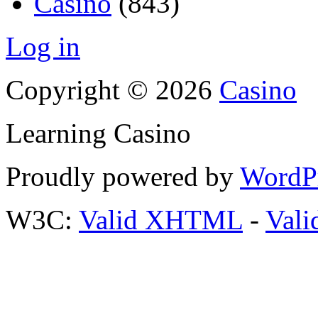
Casino
(843)
Log in
Copyright © 2026
Casino
Learning Casino
Proudly powered by
WordP
W3C:
Valid XHTML
-
Vali