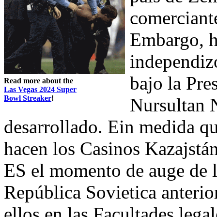
comerciante
Embargo, h
independiz
bajo la Pre
Read more about the
Las Vegas 2024 Super
Bowl Streaker
!
Nursultan N
desarrollado. Ein medida q
hacen los Casinos Kazajstán
ES el momento de auge de l
República Sovietica anterio
ellos en las Facultades lega