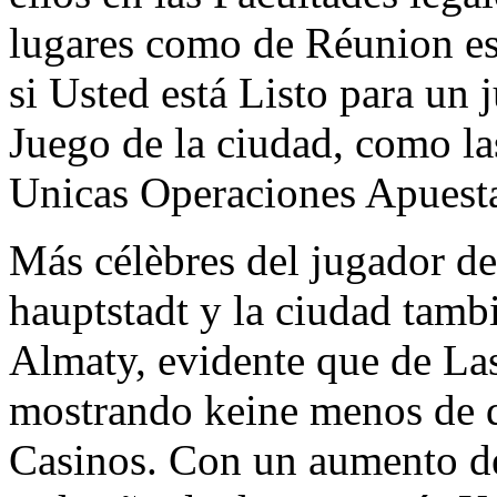
lugares como de Réunion es
si Usted está Listo para un 
Juego de la ciudad, como l
Unicas Operaciones Apuesta
Más célèbres del jugador de
hauptstadt y la ciudad tamb
Almaty, evidente que de La
mostrando keine menos de d
Casinos. Con un aumento de