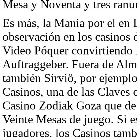
Mesa y Noventa y tres ranur
Es más, la Mania por el en L
observación en los casinos 
Video Póquer convirtiendo 
Auftraggeber. Fuera de Alma
también Sirviö, por ejemplo
Casinos, una de las Claves 
Casino Zodiak Goza que de
Veinte Mesas de juego. Si es
jugadores, los Casinos tamb