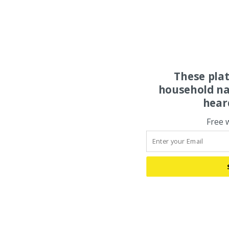
These pla
household na
hear
Free 