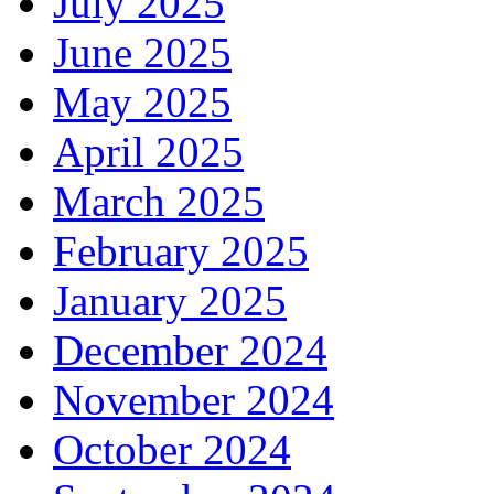
July 2025
June 2025
May 2025
April 2025
March 2025
February 2025
January 2025
December 2024
November 2024
October 2024