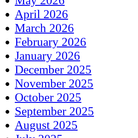
May 2026
April 2026
March 2026
February 2026
January 2026
December 2025
November 2025
October 2025
September 2025
August 2025