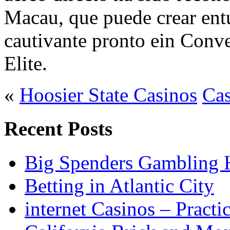
Macau, que puede crear ent
cautivante pronto ein Conver
Elite.
«
Hoosier State Casinos
Cas
Recent Posts
Big Spenders Gambling 
Betting in Atlantic City
internet Casinos – Practi