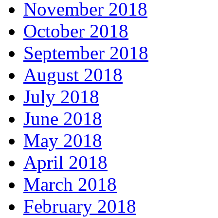
November 2018
October 2018
September 2018
August 2018
July 2018
June 2018
May 2018
April 2018
March 2018
February 2018