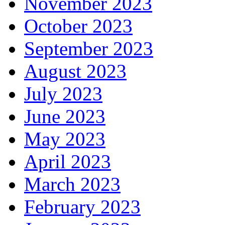
November 2023
October 2023
September 2023
August 2023
July 2023
June 2023
May 2023
April 2023
March 2023
February 2023