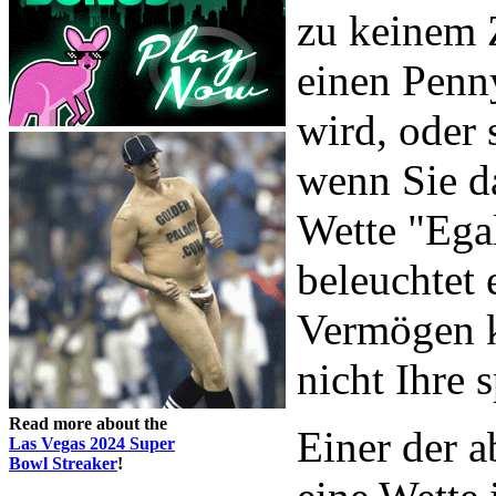
zu keinem 
einen Penny
wird, oder 
wenn Sie da
Wette "Egal
beleuchtet 
Vermögen k
nicht Ihre 
Read more about the
Einer der a
Las Vegas 2024 Super
Bowl Streaker
!