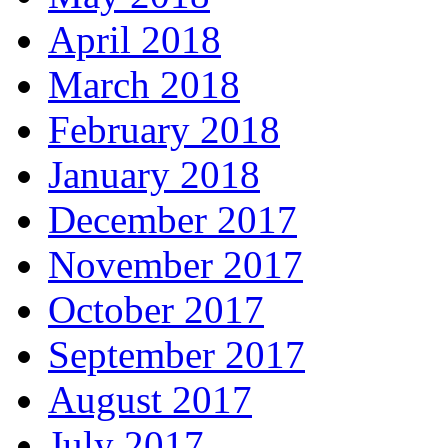
April 2018
March 2018
February 2018
January 2018
December 2017
November 2017
October 2017
September 2017
August 2017
July 2017