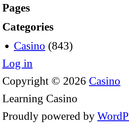
Pages
Categories
Casino
(843)
Log in
Copyright © 2026
Casino
Learning Casino
Proudly powered by
WordP