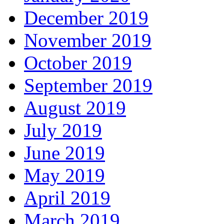
December 2019
November 2019
October 2019
September 2019
August 2019
July 2019
June 2019
May 2019
April 2019
March 2019