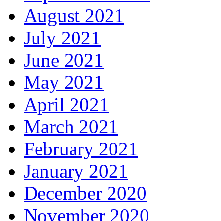
August 2021
July 2021
June 2021
May 2021
April 2021
March 2021
February 2021
January 2021
December 2020
November 2020