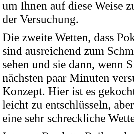
um Ihnen auf diese Weise zu
der Versuchung.
Die zweite Wetten, dass Po
sind ausreichend zum Schmun
sehen und sie dann, wenn S
nächsten paar Minuten vers
Konzept. Hier ist es gekocht
leicht zu entschlüsseln, aber
eine sehr schreckliche Wett