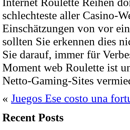
Internet Roulette Reihen dor
schlechteste aller Casino-W
Einschätzungen von vor ein
sollten Sie erkennen dies n
Sie darauf, immer für Verbe
Moment web Roulette ist unt
Netto-Gaming-Sites vermie
«
Juegos Ese costo una fort
Recent Posts