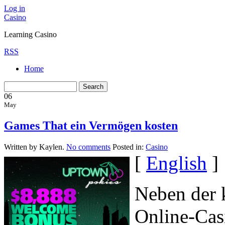
Log in
Casino
Learning Casino
RSS
Home
06
May
Games That ein Vermögen kosten
Written by Kaylen.
No comments
Posted in:
Casino
[
English
]
Neben der k
Online-Cas