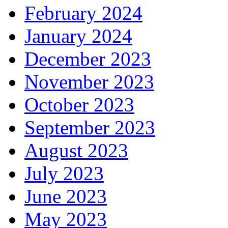
February 2024
January 2024
December 2023
November 2023
October 2023
September 2023
August 2023
July 2023
June 2023
May 2023