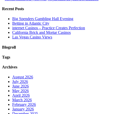
Recent Posts
Big Spenders Gambling Hall Evening
Betting in Atlantic City
internet Casinos – Practice Creates Perfection
California Brick and Mortar Casinos
Las Vegas Casino Views
Blogroll
Tags
Archives
August 2026
July 2026
June 2026
May 2026
April 2026
March 2026
February 2026
January 2026
December 2025