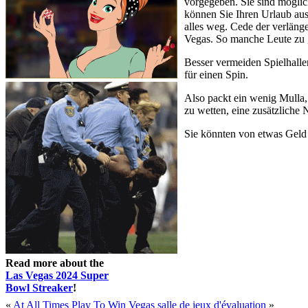
vorgegeben. Sie sind möglich
können Sie Ihren Urlaub aus
alles weg. Cede der verläng
Vegas. So manche Leute zu g
Besser vermeiden Spielhalle
für einen Spin.
Also packt ein wenig Mulla,
zu wetten, eine zusätzliche 
Sie könnten von etwas Geld 
Read more about the
Las Vegas 2024 Super
Bowl Streaker
!
«
At All Times Play To Win
Vegas salle de jeux d'évaluation
»