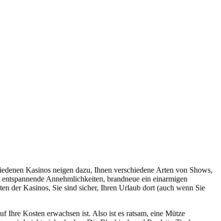
hiedenen Kasinos neigen dazu, Ihnen verschiedene Arten von Shows,
s, entspannende Annehmlichkeiten, brandneue ein einarmigen
sten der Kasinos, Sie sind sicher, Ihren Urlaub dort (auch wenn Sie
uf Ihre Kosten erwachsen ist. Also ist es ratsam, eine Mütze