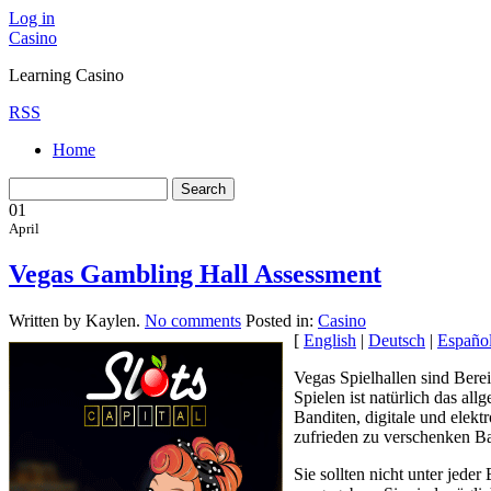
Log in
Casino
Learning Casino
RSS
Home
01
April
Vegas Gambling Hall Assessment
Written by Kaylen.
No comments
Posted in:
Casino
[
English
|
Deutsch
|
Españo
Vegas Spielhallen sind Bere
Spielen ist natürlich das a
Banditen, digitale und elekt
zufrieden zu verschenken Ba
Sie sollten nicht unter jede