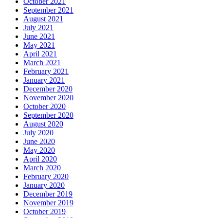
October 2021
September 2021
August 2021
July 2021
June 2021
May 2021
April 2021
March 2021
February 2021
January 2021
December 2020
November 2020
October 2020
September 2020
August 2020
July 2020
June 2020
May 2020
April 2020
March 2020
February 2020
January 2020
December 2019
November 2019
October 2019