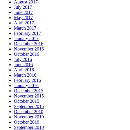
August 2017
July 2017
June 2017
May 2017
April 2017
March 2017
February 2017
January 2017
December 2016
November 2016
October 2016
July 2016
June 2016
April 2016
March 2016
February 2016
January 2016
December 2015
November 2015
October 2015
September 2015
December 2010
November 2010
October 2010
September 2010