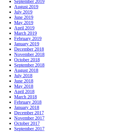
September 2019
August 2019
July 2019
June 2019
May 2019
April 2019
March 2019
February 2019
January 2019
December 2018
November 2018
October 2018
September 2018
August 2018
July 2018
June 2018
May 2018
April 2018
March 2018
February 2018
January 2018
December 2017
November 2017
October 2017
September 2017