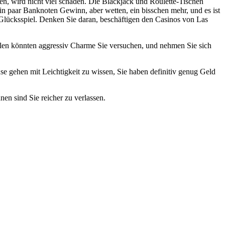
hen, wird nicht viel schaden. Die Blackjack und Roulette-Tischen
n paar Banknoten Gewinn, aber wetten, ein bisschen mehr, und es ist
s Glücksspiel. Denken Sie daran, beschäftigen den Casinos von Las
hallen könnten aggressiv Charme Sie versuchen, und nehmen Sie sich
se gehen mit Leichtigkeit zu wissen, Sie haben definitiv genug Geld
en sind Sie reicher zu verlassen.