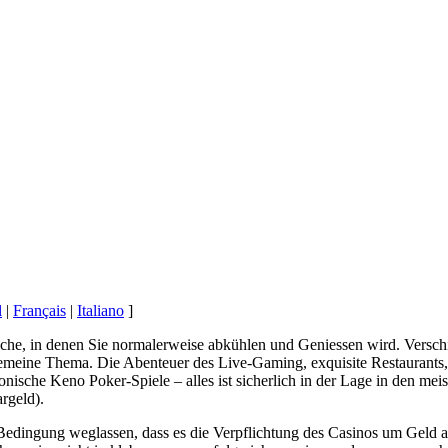
l
|
Français
|
Italiano
]
iche, in denen Sie normalerweise abkühlen und Geniessen wird. Versc
llgemeine Thema. Die Abenteuer des Live-Gaming, exquisite Restaurant
ronische Keno Poker-Spiele – alles ist sicherlich in der Lage in den mei
rgeld).
r Bedingung weglassen, dass es die Verpflichtung des Casinos um Geld a