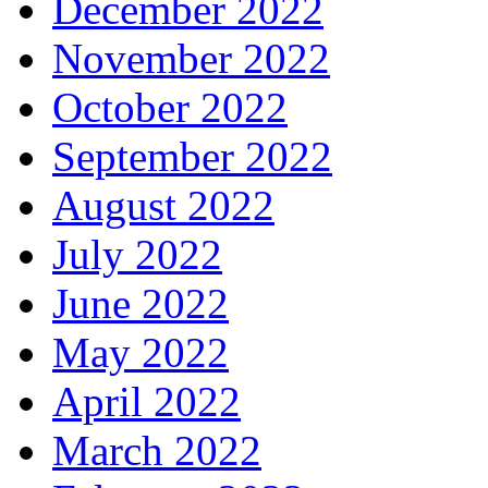
December 2022
November 2022
October 2022
September 2022
August 2022
July 2022
June 2022
May 2022
April 2022
March 2022