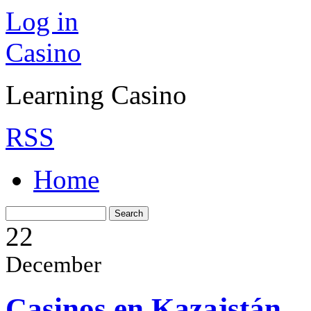
Log in
Casino
Learning Casino
RSS
Home
22
December
Casinos en Kazajstán