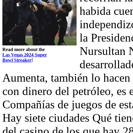
habida cuen
independiz
la Presiden
Nursultan N
Read more about the
Las Vegas 2024 Super
Bowl Streaker
!
desarrolla
Aumenta, también lo hacen 
con dinero del petróleo, es
Compañías de juegos de esta
Hay siete ciudades Qué tiene
del casino de los que hay 2