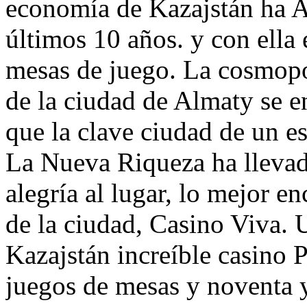
economía de Kazajstán ha 
últimos 10 años. y con ella 
mesas de juego. La cosmopol
de la ciudad de Almaty se e
que la clave ciudad de un es
La Nueva Riqueza ha llevad
alegría al lugar, lo mejor e
de la ciudad, Casino Viva. 
Kazajstán increíble casino P
juegos de mesas y noventa y