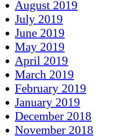
August 2019
July 2019
June 2019
May 2019
April 2019
March 2019
February 2019
January 2019
December 2018
November 2018