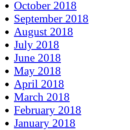
October 2018
September 2018
August 2018
July 2018
June 2018
May 2018
April 2018
March 2018
February 2018
January 2018