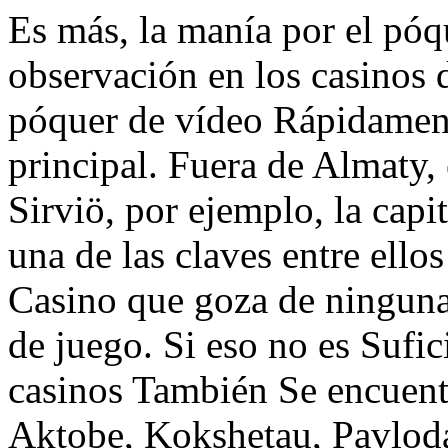
Es más, la manía por el póqu
observación en los casinos 
póquer de vídeo Rápidament
principal. Fuera de Almaty,
Sirviö, por ejemplo, la capit
una de las claves entre ello
Casino que goza de ningun
de juego. Si eso no es Sufic
casinos También Se encuentr
Aktobe, Kokshetau, Pavloda