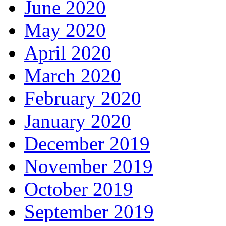
June 2020
May 2020
April 2020
March 2020
February 2020
January 2020
December 2019
November 2019
October 2019
September 2019