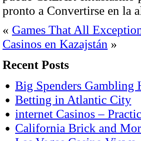
pronto a Convertirse en la al
«
Games That All Exceptio
Casinos en Kazajstán
»
Recent Posts
Big Spenders Gambling 
Betting in Atlantic City
internet Casinos – Practi
California Brick and Mor