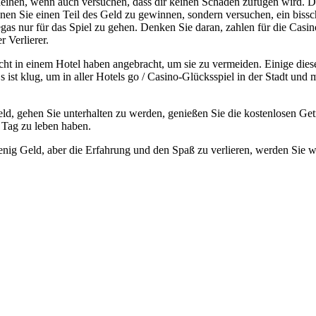
edeihen, wenn auch versuchen, dass dir keinen Schaden zufügen wird. 
en Sie einen Teil des Geld zu gewinnen, sondern versuchen, ein bissche
egas nur für das Spiel zu gehen. Denken Sie daran, zahlen für die Casi
r Verlierer.
 nicht in einem Hotel haben angebracht, um sie zu vermeiden. Einige d
s ist klug, um in aller Hotels go / Casino-Glücksspiel in der Stadt und 
d, gehen Sie unterhalten zu werden, genießen Sie die kostenlosen Get
 Tag zu leben haben.
enig Geld, aber die Erfahrung und den Spaß zu verlieren, werden Sie wa