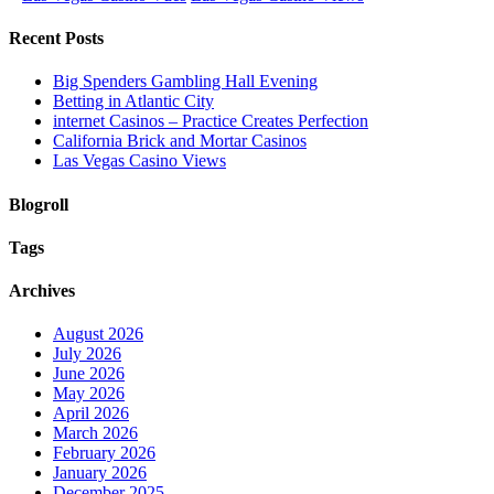
Recent Posts
Big Spenders Gambling Hall Evening
Betting in Atlantic City
internet Casinos – Practice Creates Perfection
California Brick and Mortar Casinos
Las Vegas Casino Views
Blogroll
Tags
Archives
August 2026
July 2026
June 2026
May 2026
April 2026
March 2026
February 2026
January 2026
December 2025