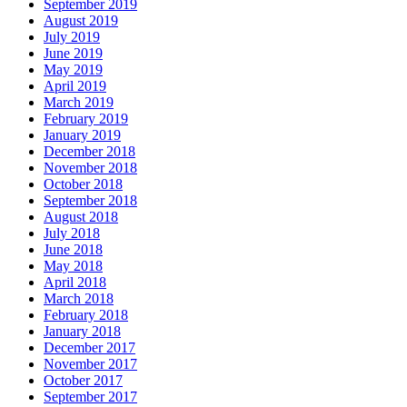
September 2019
August 2019
July 2019
June 2019
May 2019
April 2019
March 2019
February 2019
January 2019
December 2018
November 2018
October 2018
September 2018
August 2018
July 2018
June 2018
May 2018
April 2018
March 2018
February 2018
January 2018
December 2017
November 2017
October 2017
September 2017